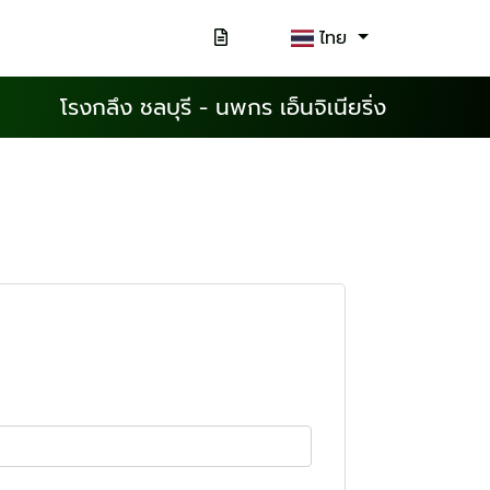
ไทย
โรงกลึง ชลบุรี - นพกร เอ็นจิเนียริ่ง