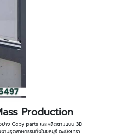
 Mass Production
ตัวอย่าง Copy parts และผลิตตามแบบ 3D
นอุตสาหกรรมทั้งในชลบุรี ฉะเชิงเทรา