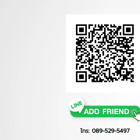
โทร:
089-529-5497