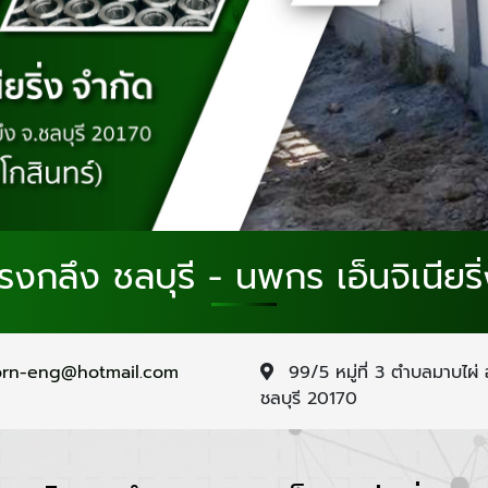
รงกลึง ชลบุรี - นพกร เอ็นจิเนียริ
rn-eng@hotmail.com
99/5 หมู่ที่ 3 ตำบลมาบไผ่
ชลบุรี 20170