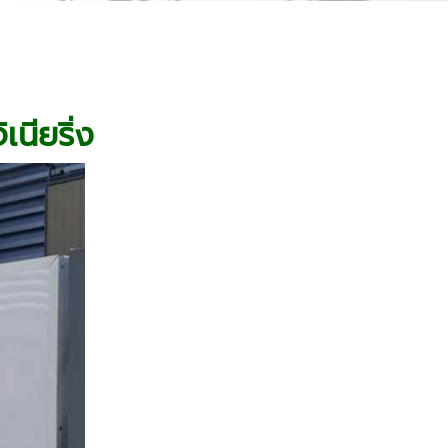
เนียริ่ง