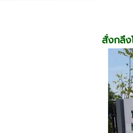
สั่งกล